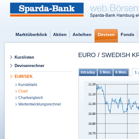
Marktüberblick
Aktien
Anleihen
Devisen
Fonds
EURO / SWEDISH K
Kurslisten
Devisenrechner
Intraday
3 Mon.
6 Mon.
1 
EUR/SEK
Kursdetails
Chart
Chartvergleich
Wertentwicklungsrechner