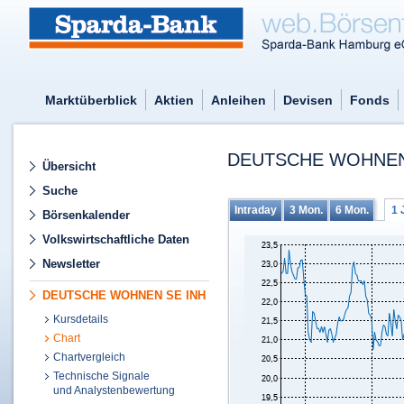
Marktüberblick
Aktien
Anleihen
Devisen
Fonds
DEUTSCHE WOHNEN 
Übersicht
Suche
Intraday
3 Mon.
6 Mon.
1 
Börsenkalender
Volkswirtschaftliche Daten
Newsletter
DEUTSCHE WOHNEN SE INH
Kursdetails
Chart
Chartvergleich
Technische Signale
und Analystenbewertung