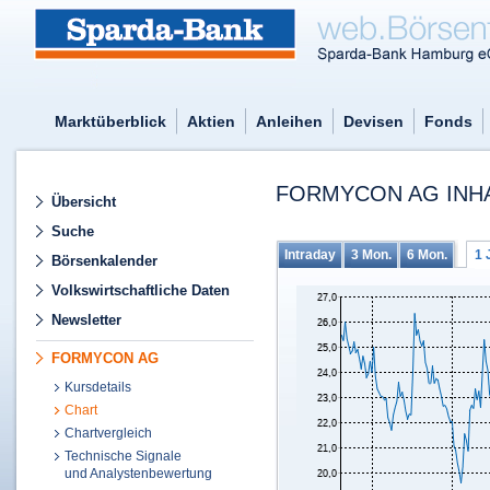
Marktüberblick
Aktien
Anleihen
Devisen
Fonds
FORMYCON AG INHA
Übersicht
Suche
Intraday
3 Mon.
6 Mon.
1 
Börsenkalender
Volkswirtschaftliche Daten
Newsletter
FORMYCON AG
Kursdetails
Chart
Chartvergleich
Technische Signale
und Analystenbewertung