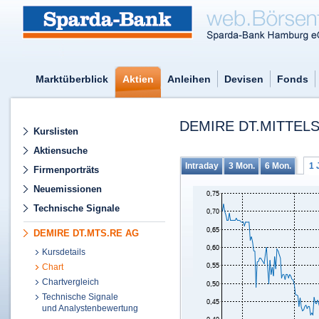
Marktüberblick
Aktien
Anleihen
Devisen
Fonds
DEMIRE DT.MITTELS
Kurslisten
Aktiensuche
Intraday
3 Mon.
6 Mon.
1 
Firmenporträts
Neuemissionen
Technische Signale
DEMIRE DT.MTS.RE AG
Kursdetails
Chart
Chartvergleich
Technische Signale
und Analystenbewertung