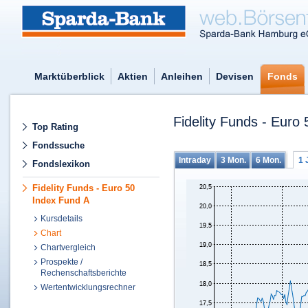
Marktüberblick
Aktien
Anleihen
Devisen
Fonds
Fidelity Funds - Euro
Top Rating
Fondssuche
Intraday
3 Mon.
6 Mon.
1 
Fondslexikon
Fidelity Funds - Euro 50
Index Fund A
Kursdetails
Chart
Chartvergleich
Prospekte /
Rechenschaftsberichte
Wertentwicklungsrechner