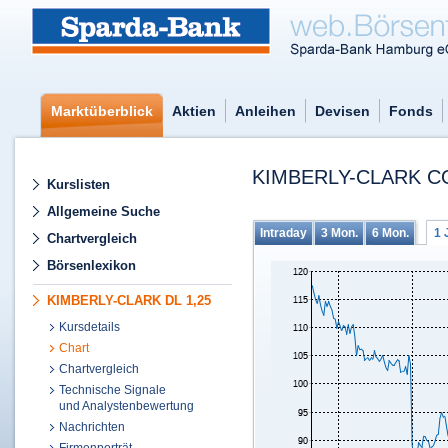
Marktüberblick
Aktien
Anleihen
Devisen
Fonds
KIMBERLY-CLARK CO
Kurslisten
Allgemeine Suche
Intraday
3 Mon.
6 Mon.
1 
Chartvergleich
Börsenlexikon
KIMBERLY-CLARK DL 1,25
Kursdetails
Chart
Chartvergleich
Technische Signale
und Analystenbewertung
Nachrichten