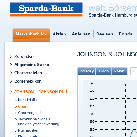
Marktüberblick
Aktien
Anleihen
Devisen
Fonds
JOHNSON & JOHNSO
Kurslisten
Allgemeine Suche
Intraday
3 Mon.
6 Mon.
1 
Chartvergleich
Börsenlexikon
JOHNSON + JOHNSON DL 1
Kursdetails
Chart
Chartvergleich
Technische Signale
und Analystenbewertung
Nachrichten