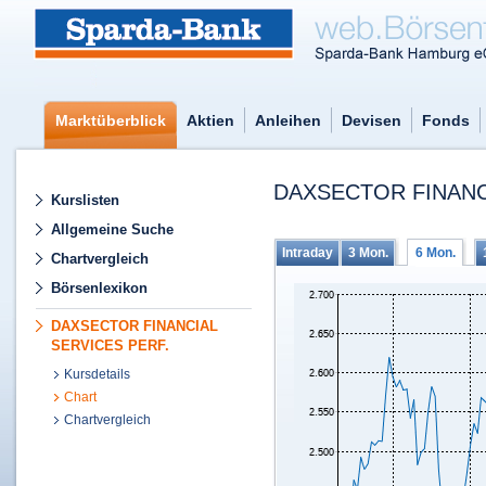
Marktüberblick
Aktien
Anleihen
Devisen
Fonds
DAXSECTOR FINANC
Kurslisten
Allgemeine Suche
Intraday
3 Mon.
6 Mon.
Chartvergleich
Börsenlexikon
DAXSECTOR FINANCIAL
SERVICES PERF.
Kursdetails
Chart
Chartvergleich