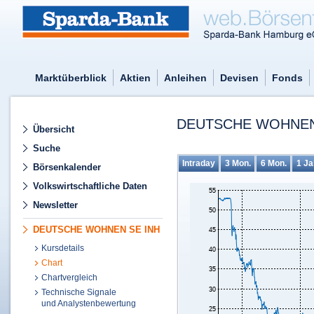
Marktüberblick
Aktien
Anleihen
Devisen
Fonds
DEUTSCHE WOHNEN 
Übersicht
Suche
Intraday
3 Mon.
6 Mon.
1 Ja
Börsenkalender
Volkswirtschaftliche Daten
Newsletter
DEUTSCHE WOHNEN SE INH
Kursdetails
Chart
Chartvergleich
Technische Signale
und Analystenbewertung