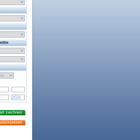
nitte
.
.