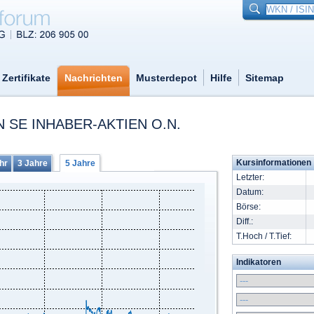
Zertifikate
Nachrichten
Musterdepot
Hilfe
Sitemap
SE INHABER-AKTIEN O.N.
Kursinformationen
hr
3 Jahre
5 Jahre
Letzter:
Datum:
Börse:
Diff.:
T.Hoch / T.Tief:
Indikatoren