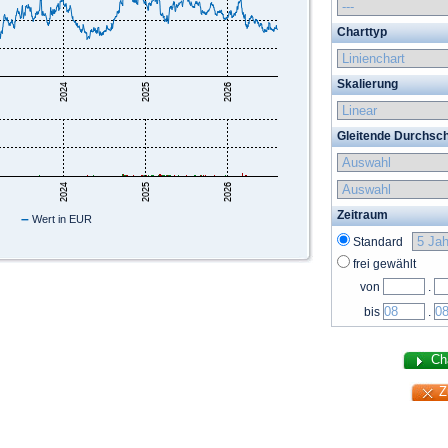
Charttyp
Skalierung
Gleitende Durchsch
Zeitraum
–
Wert in EUR
Standard
frei gewählt
von
.
bis
.