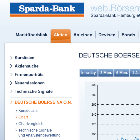
Marktüberblick
Aktien
Anleihen
Devisen
Fonds
DEUTSCHE BOERSE 
Kurslisten
Aktiensuche
Intraday
3 Mon.
6 Mon.
1 Ja
Firmenporträts
Neuemissionen
Technische Signale
DEUTSCHE BOERSE NA O.N.
Kursdetails
Chart
Chartvergleich
Technische Signale
und Analystenbewertung