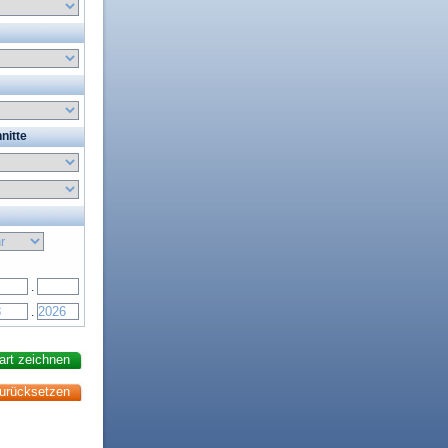
nitte
.
.