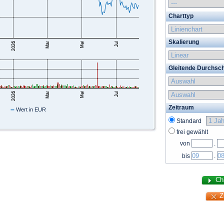
Charttyp
Skalierung
Gleitende Durchsch
Zeitraum
–
Wert in EUR
Standard
frei gewählt
von
.
bis
.