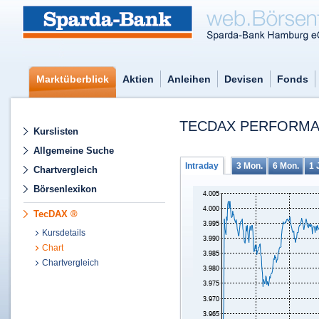
Marktüberblick
Aktien
Anleihen
Devisen
Fonds
TECDAX PERFORMA
Kurslisten
Allgemeine Suche
Intraday
3 Mon.
6 Mon.
1 
Chartvergleich
Börsenlexikon
TecDAX ®
Kursdetails
Chart
Chartvergleich