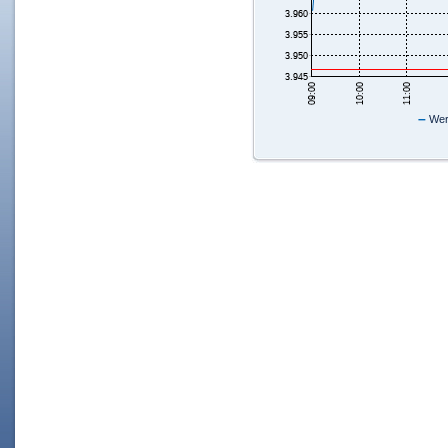
–
Wer