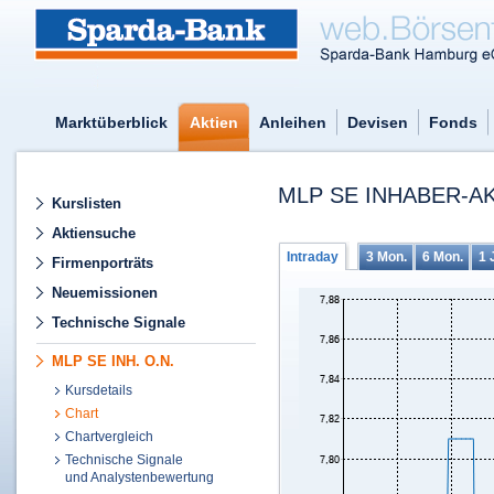
Marktüberblick
Aktien
Anleihen
Devisen
Fonds
MLP SE INHABER-AK
Kurslisten
Aktiensuche
Intraday
3 Mon.
6 Mon.
1 
Firmenporträts
Neuemissionen
Technische Signale
MLP SE INH. O.N.
Kursdetails
Chart
Chartvergleich
Technische Signale
und Analystenbewertung