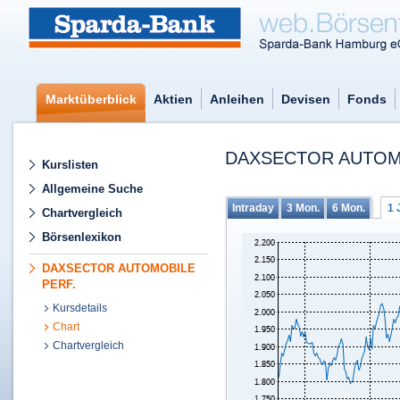
Marktüberblick
Aktien
Anleihen
Devisen
Fonds
DAXSECTOR AUTOM
Kurslisten
Allgemeine Suche
Intraday
3 Mon.
6 Mon.
1 
Chartvergleich
Börsenlexikon
DAXSECTOR AUTOMOBILE
PERF.
Kursdetails
Chart
Chartvergleich