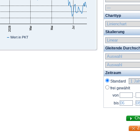
Charttyp
Skalierung
–
Wert in PKT
Gleitende Durchsch
Zeitraum
Standard
frei gewählt
von
.
bis
.