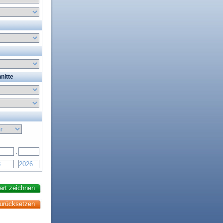
nitte
.
.