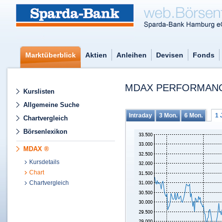
Marktüberblick
Aktien
Anleihen
Devisen
Fonds
MDAX PERFORMANC
Kurslisten
Allgemeine Suche
Intraday
3 Mon.
6 Mon.
1 
Chartvergleich
Börsenlexikon
MDAX ®
Kursdetails
Chart
Chartvergleich