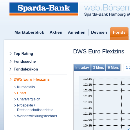
Marktüberblick
Aktien
Anleihen
Devisen
Fonds
DWS Euro Flexizins
Top Rating
Fondssuche
Intraday
3 Mon.
6 Mon.
1 
Fondslexikon
DWS Euro Flexizins
Kursdetails
Chart
Chartvergleich
Prospekte /
Rechenschaftsberichte
Wertentwicklungsrechner