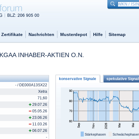
Zertifikate
Nachrichten
Musterdepot
Hilfe
Sitemap
KGAA INHABER-AKTIEN O.N.
konservative Signale
spekulative Signa
- / DE000A13SX22
Xetra
71,60
29.07.26
05.05.26
23.06.26
11.03.26
06.07.26
Stärkephasen
Schwächephase
-