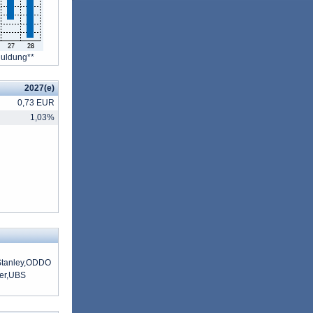
huldung**
2027(e)
0,73 EUR
1,03%
 Stanley,ODDO
ier,UBS