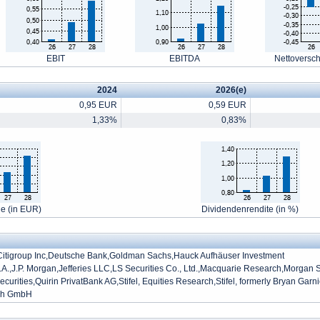
EBIT
EBITDA
Nettoversc
2024
2026(e)
0,95 EUR
0,59 EUR
1,33%
0,83%
ie (in EUR)
Dividendenrendite (in %)
Citigroup Inc,Deutsche Bank,Goldman Sachs,Hauck Aufhäuser Investment
A.,J.P. Morgan,Jefferies LLC,LS Securities Co., Ltd.,Macquarie Research,Morgan
urities,Quirin PrivatBank AG,Stifel, Equities Research,Stifel, formerly Bryan Garn
rch GmbH