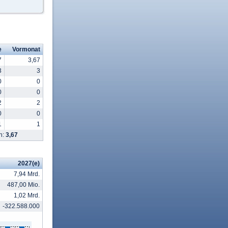
e
Vormonat
7
3,67
3
3
0
0
0
0
2
2
0
0
1
1
n:
3,67
2027(e)
7,94 Mrd.
487,00 Mio.
1,02 Mrd.
-322.588.000