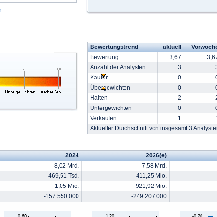
n
Bewertungstrend
aktuell
Vorwoch
Bewertung
3,67
3,6
Anzahl der Analysten
3
Kaufen
0
Übergewichten
0
Halten
2
Untergewichten
0
Verkaufen
1
Aktueller Durchschnitt von insgesamt 3 Analyste
2024
2026(e)
8,02 Mrd.
7,58 Mrd.
469,51 Tsd.
411,25 Mio.
1,05 Mio.
921,92 Mio.
-157.550.000
-249.207.000