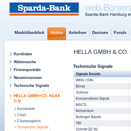
Marktüberblick
Aktien
Anleihen
Devisen
Fonds
HELLA GMBH & CO. 
Kurslisten
Aktiensuche
Technische Signale
Firmenporträts
Signale Details
Neuemissionen
WKN / ISIN
Technische Signale
Börse
Schluss
HELLA GMBH+CO. KGAA
Konservatives Signal
O.N.
MACD
Kursdetails
Momentum
Chart
Bollinger Bands
Chartvergleich
TBI
Technische Signale
Schnitt GD 90