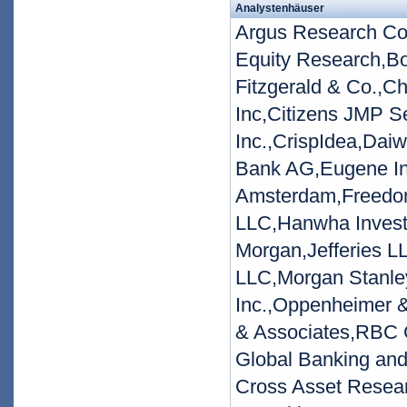
Analystenhäuser
Argus Research Co
Equity Research,B
Fitzgerald & Co.,Ch
Inc,Citizens JMP S
Inc.,CrispIdea,Dai
Bank AG,Eugene Inv
Amsterdam,Freedom
LLC,Hanwha Investm
Morgan,Jefferies LL
LLC,Morgan Stanley
Inc.,Oppenheimer 
& Associates,RBC C
Global Banking and
Cross Asset Resear