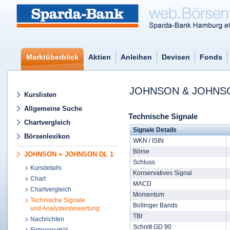
Marktüberblick
Aktien
Anleihen
Devisen
Fonds
JOHNSON & JOHNSO
Kurslisten
Allgemeine Suche
Technische Signale
Chartvergleich
Signale Details
Börsenlexikon
WKN / ISIN
Börse
JOHNSON + JOHNSON DL 1
Schluss
Kursdetails
Konservatives Signal
Chart
MACD
Chartvergleich
Momentum
Technische Signale
Bollinger Bands
und Analystenbewertung
TBI
Nachrichten
Schnitt GD 90