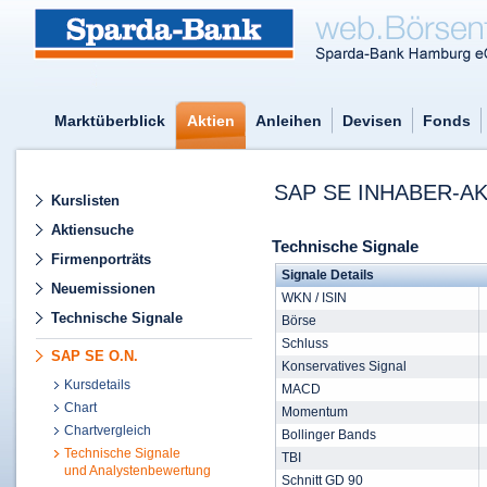
Marktüberblick
Aktien
Anleihen
Devisen
Fonds
SAP SE INHABER-AK
Kurslisten
Aktiensuche
Technische Signale
Firmenporträts
Signale Details
Neuemissionen
WKN / ISIN
Technische Signale
Börse
Schluss
SAP SE O.N.
Konservatives Signal
Kursdetails
MACD
Chart
Momentum
Chartvergleich
Bollinger Bands
Technische Signale
TBI
und Analystenbewertung
Schnitt GD 90