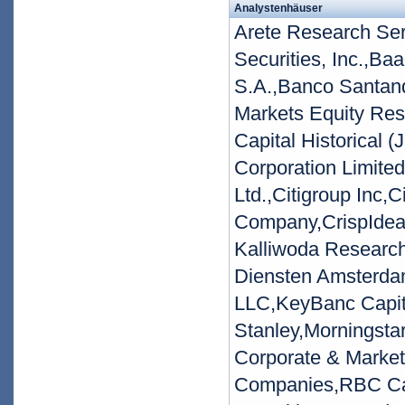
Analystenhäuser
Arete Research Se
Securities, Inc.,B
S.A.,Banco Santand
Markets Equity Re
Capital Historical 
Corporation Limited
Ltd.,Citigroup Inc,
Company,CrispIdea,
Kalliwoda Research
Diensten Amsterda
LLC,KeyBanc Capit
Stanley,Morningsta
Corporate & Market
Companies,RBC Cap