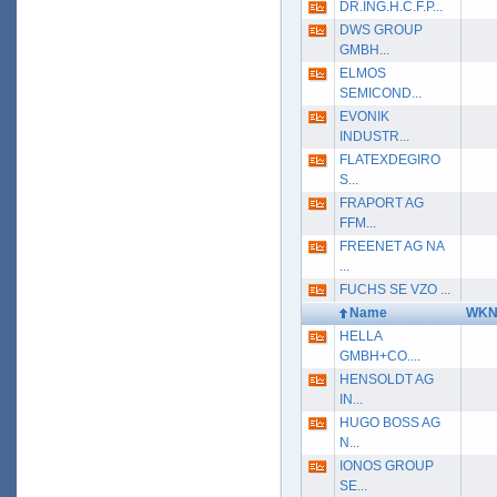
DR.ING.H.C.F.P...
DWS GROUP
GMBH...
ELMOS
SEMICOND...
EVONIK
INDUSTR...
FLATEXDEGIRO
S...
FRAPORT AG
FFM...
FREENET AG NA
...
FUCHS SE VZO ...
Name
WK
HELLA
GMBH+CO....
HENSOLDT AG
IN...
HUGO BOSS AG
N...
IONOS GROUP
SE...