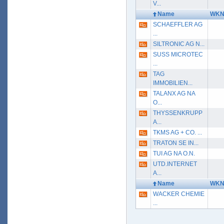
V...
Name
WK
SCHAEFFLER AG
...
SILTRONIC AG N...
SUSS MICROTEC
...
TAG
IMMOBILIEN...
TALANX AG NA
O...
THYSSENKRUPP
A...
TKMS AG + CO. ...
TRATON SE IN...
TUI AG NA O.N.
UTD.INTERNET
A...
Name
WK
WACKER CHEMIE
...