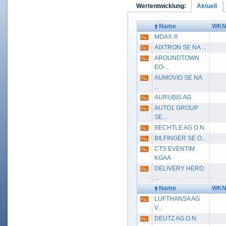
Aktuell
Wertentwicklung:
Name
WK
MDAX ®
AIXTRON SE NA ...
AROUNDTOWN
EO-...
AUMOVIO SE NA
...
AURUBIS AG
AUTO1 GROUP
SE...
BECHTLE AG O.N.
BILFINGER SE O...
CTS EVENTIM
KGAA
DELIVERY HERO
...
Name
WK
LUFTHANSA AG
V...
DEUTZ AG O.N.