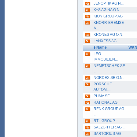
JENOPTIK AG N...
K+S AG NA O.N.
KION GROUP AG
KNORR-BREMSE
A...
KRONES AG O.N.
LANXESS AG
Name
WK
LEG
IMMOBILIEN...
NEMETSCHEK SE
...
NORDEX SE O.N.
PORSCHE
AUTOM....
PUMA SE
RATIONAL AG
RENK GROUP AG
...
RTL GROUP
SALZGITTER AG ...
SARTORIUS AG