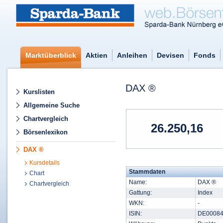
Marktüberblick
Aktien
Anleihen
Devisen
Fonds
DAX ®
Kurslisten
Allgemeine Suche
Chartvergleich
26.250,16
Börsenlexikon
DAX ®
Kursdetails
Stammdaten
Chart
Name:
DAX ®
Chartvergleich
Gattung:
Index
WKN:
-
ISIN:
DE00084