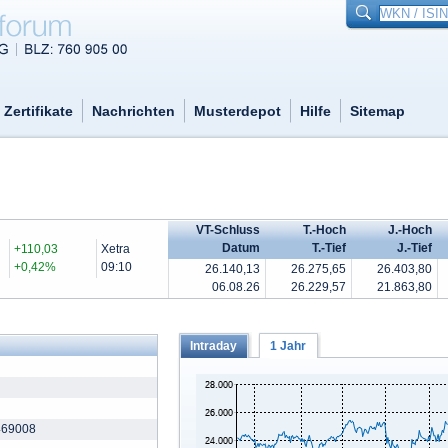
Zertifikate
Nachrichten
Musterdepot
Hilfe
Sitemap
VT-Schluss
T.-Hoch
J.-Hoch
Datum
T.-Tief
J.-Tief
+110,03
Xetra
+0,42%
09:10
26.140,13
26.275,65
26.403,80
06.08.26
26.229,57
21.863,80
Intraday
1 Jahr
69008