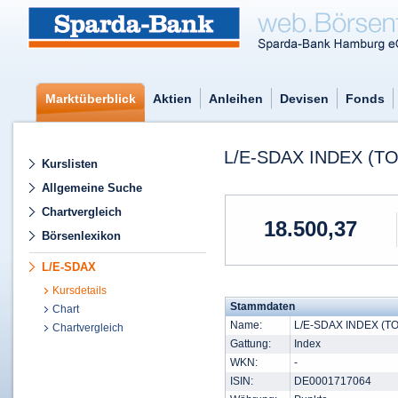
Marktüberblick
Aktien
Anleihen
Devisen
Fonds
L/E-SDAX INDEX (T
Kurslisten
Allgemeine Suche
Chartvergleich
18.500,37
Börsenlexikon
L/E-SDAX
Kursdetails
Stammdaten
Chart
Name:
L/E-SDAX INDEX (T
Chartvergleich
Gattung:
Index
WKN:
-
ISIN:
DE0001717064