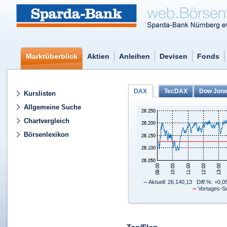
Marktüberblick
Aktien
Anleihen
Devisen
Fonds
DAX
TecDAX
Dow Jon
Kurslisten
Allgemeine Suche
Chartvergleich
Börsenlexikon
–
Aktuell: 26.140,13 Diff.%: +0,0
–
Vortages-S