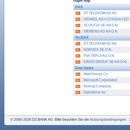
Top/Flop
DAX
DT.TELEKOM AG NA
HENKEL AG+CO.KGAA VZO
SCOUT24 SE NA O.N.
SIEMENS AG NA O.N.
TecDAX
DT.TELEKOM AG NA
NORDEX SE O.N.
PVA TEPLA AG O.N.
IONOS GROUP SE NA O.N.
Dow Jones
Walt Disney Co
Microsoft Corporation
Boeing Company
Salesforce Inc
© 2000-2026 DZ BANK AG. Bitte beachten Sie die
Nutzungsbedingungen
.