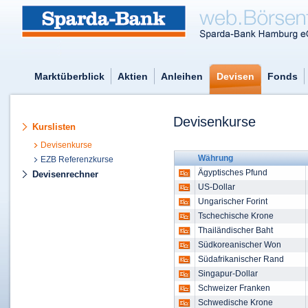
Marktüberblick
Aktien
Anleihen
Devisen
Fonds
Devisenkurse
Kurslisten
Devisenkurse
Währung
EZB Referenzkurse
Ägyptisches Pfund
Devisenrechner
US-Dollar
Ungarischer Forint
Tschechische Krone
Thailändischer Baht
Südkoreanischer Won
Südafrikanischer Rand
Singapur-Dollar
Schweizer Franken
Schwedische Krone