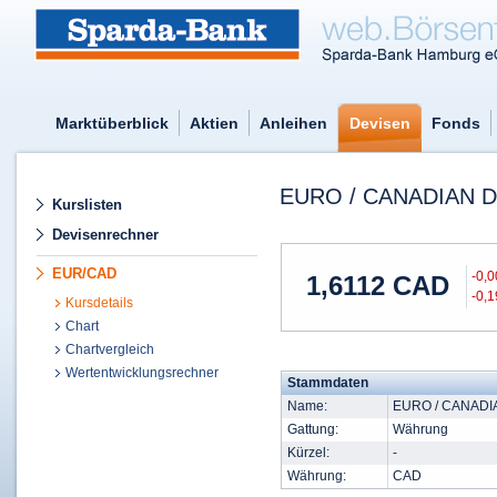
Marktüberblick
Aktien
Anleihen
Devisen
Fonds
EURO / CANADIAN 
Kurslisten
Devisenrechner
EUR/CAD
-0,
1,6112
CAD
-0,
Kursdetails
Chart
Chartvergleich
Wertentwicklungsrechner
Stammdaten
Name:
EURO / CANADI
Gattung:
Währung
Kürzel:
-
Währung:
CAD