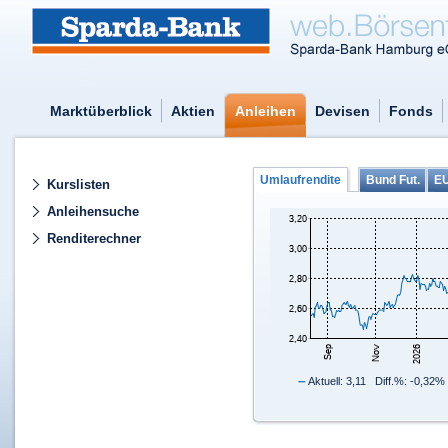
Marktüberblick
Aktien
Anleihen
Devisen
Fonds
Umlaufrendite
Bund Fut.
E
Kurslisten
Anleihensuche
Renditerechner
–
Aktuell: 3,11 Diff.%: -0,32%