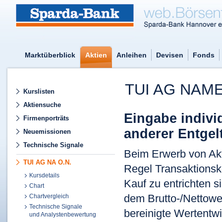
Marktüberblick
Aktien
Anleihen
Devisen
Fonds
TUI AG NAME
Kurslisten
Aktiensuche
Eingabe indivi
Firmenporträts
anderer Entgel
Neuemissionen
Technische Signale
Beim Erwerb von Akti
TUI AG NA O.N.
Regel Transaktionsk
Kursdetails
Kauf zu entrichten 
Chart
dem Brutto-/Nettower
Chartvergleich
Technische Signale
bereinigte Wertentwi
und Analystenbewertung