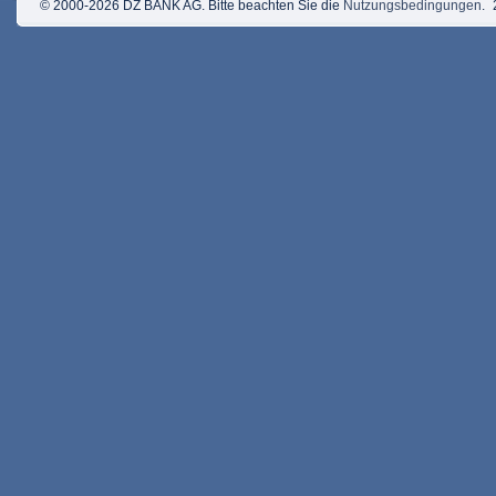
© 2000-2026 DZ BANK AG. Bitte beachten Sie die
Nutzungsbedingungen
.