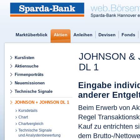
Marktüberblick
Aktien
Anleihen
Devisen
Fonds
JOHNSON &
Kurslisten
DL 1
Aktiensuche
Firmenporträts
Eingabe indivi
Neuemissionen
Technische Signale
anderer Entgel
JOHNSON + JOHNSON DL 1
Beim Erwerb von Akti
Kursdetails
Regel Transaktionsk
Chart
Chartvergleich
Kauf zu entrichten 
Technische Signale
dem Brutto-/Nettower
und Analystenbewertung