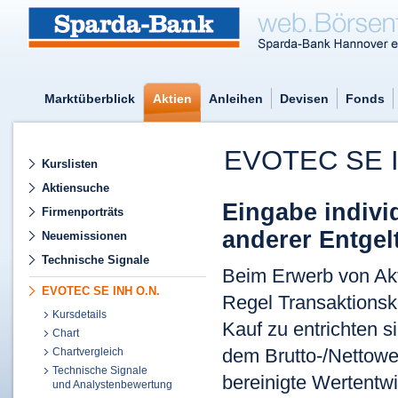
Marktüberblick
Aktien
Anleihen
Devisen
Fonds
EVOTEC SE 
Kurslisten
Aktiensuche
Eingabe indivi
Firmenporträts
anderer Entgel
Neuemissionen
Technische Signale
Beim Erwerb von Akti
EVOTEC SE INH O.N.
Regel Transaktionsk
Kursdetails
Kauf zu entrichten 
Chart
dem Brutto-/Nettower
Chartvergleich
Technische Signale
bereinigte Wertentwi
und Analystenbewertung