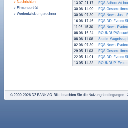
Nachrichten
13.07. 21:17
EQS-Adhoc: Ad hoc: 
Firmenporträt
30.06. 14:00
EQS-Gesamtstimmre
Wertentwicklungsrechner
30.06. 07:30
EQS-News: Just - Ev
16.06. 17:46
EQS-DD: Evotec SE
11.06. 15:30
EQS-News: Evotec 
08.06. 16:24
ROUNDUP/Gesucht: M
08.06. 11:08
Studie: Wagniskapi
02.06. 07:30
EQS-News: Evotec e
29.05. 11:03
EQS-Gesamtstimmre
22.05. 14:01
EQS-DD: Evotec SE
13.05. 14:38
ROUNDUP: Evotec be
© 2000-2026 DZ BANK AG. Bitte beachten Sie die
Nutzungsbedingungen
.