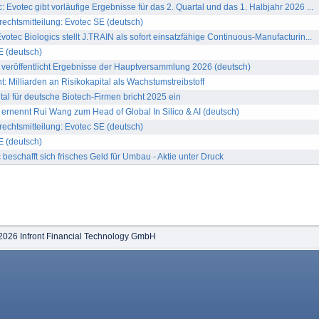
Evotec gibt vorläufige Ergebnisse für das 2. Quartal und das 1. Halbjahr 2026 ...
chtsmitteilung: Evotec SE (deutsch)
otec Biologics stellt J.TRAIN als sofort einsatzfähige Continuous-Manufacturin...
 (deutsch)
veröffentlicht Ergebnisse der Hauptversammlung 2026 (deutsch)
illiarden an Risikokapital als Wachstumstreibstoff
tal für deutsche Biotech-Firmen bricht 2025 ein
rnennt Rui Wang zum Head of Global In Silico & AI (deutsch)
chtsmitteilung: Evotec SE (deutsch)
 (deutsch)
schafft sich frisches Geld für Umbau - Aktie unter Druck
2026 Infront Financial Technology GmbH