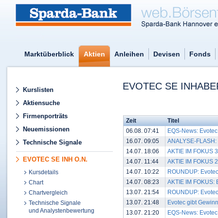
Marktüberblick
Aktien
Anleihen
Devisen
Fonds
EVOTEC SE INHABER
Kurslisten
Aktiensuche
Firmenporträts
Zeit
Titel
Neuemissionen
06.08. 07:41
EQS-News: Evotec u
16.07. 09:05
ANALYSE-FLASH: Ber
Technische Signale
14.07. 18:06
AKTIE IM FOKUS 3:
EVOTEC SE INH O.N.
14.07. 11:44
AKTIE IM FOKUS 2: 
14.07. 10:22
ROUNDUP: Evotec gi
Kursdetails
14.07. 08:23
AKTIE IM FOKUS: E
Chart
13.07. 21:54
ROUNDUP: Evotec gi
Chartvergleich
13.07. 21:48
Evotec gibt Gewinnh
Technische Signale
und Analystenbewertung
13.07. 21:20
EQS-News: Evotec g