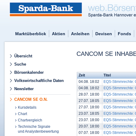
Marktüberblick
Aktien
Anleihen
Devisen
Fonds
CANCOM SE INHABE
Übersicht
Suche
Börsenkalender
Zeit
Titel
Volkswirtschaftliche Daten
04.08. 18:02
EQS-Stimmrechte:
04.08. 18:02
EQS-Stimmrechte:
Newsletter
28.07. 18:00
EQS-Stimmrechte:
CANCOM SE O.N.
27.07. 18:05
EQS-Stimmrechte:
27.07. 18:00
EQS-Stimmrechte:
Kursdetails
23.07. 18:05
EQS-Stimmrechte:
Chart
23.07. 18:00
EQS-Stimmrechte:
Chartvergleich
20.07. 18:00
EQS-Stimmrechte:
Technische Signale
und Analystenbewertung
07.07. 18:00
EQS-Stimmrechte: