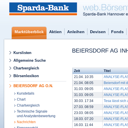
Marktüberblick
Aktien
Anleihen
Devisen
Fonds
BEIERSDORF AG IN
Kurslisten
Allgemeine Suche
Chartvergleich
Zeit
Titel
Börsenlexikon
21.04. 10:35
ANALYSE-FLASH:
21.04. 08:05
Beiersdorf mit 
BEIERSDORF AG O.N.
31.03. 09:05
ANALYSE-FLASH: 
Kursdetails
31.03. 09:05
ANALYSE-FLASH: 
Chart
30.03. 17:34
Tesa lässt sic
Chartvergleich
27.03. 08:59
ANALYSE-FLASH: 
Technische Signale
23.03. 08:05
ANALYSE-FLASH: 
und Analystenbewertung
18.03. 07:20
ANALYSE-FLASH: 
Nachrichten
16.03. 11:44
ANALYSE-FLASH: