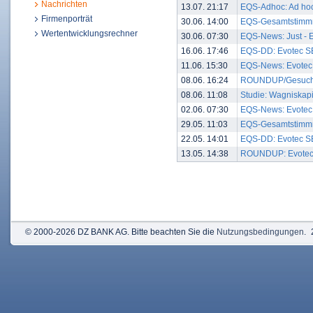
Nachrichten
13.07. 21:17
EQS-Adhoc: Ad hoc: 
Firmenporträt
30.06. 14:00
EQS-Gesamtstimmre
Wertentwicklungsrechner
30.06. 07:30
EQS-News: Just - Ev
16.06. 17:46
EQS-DD: Evotec SE
11.06. 15:30
EQS-News: Evotec 
08.06. 16:24
ROUNDUP/Gesucht: M
08.06. 11:08
Studie: Wagniskapi
02.06. 07:30
EQS-News: Evotec e
29.05. 11:03
EQS-Gesamtstimmre
22.05. 14:01
EQS-DD: Evotec SE
13.05. 14:38
ROUNDUP: Evotec be
© 2000-2026 DZ BANK AG. Bitte beachten Sie die
Nutzungsbedingungen
.