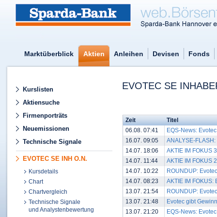
Marktüberblick
Aktien
Anleihen
Devisen
Fonds
EVOTEC SE INHABER
Kurslisten
Aktiensuche
Firmenporträts
Zeit
Titel
Neuemissionen
06.08. 07:41
EQS-News: Evotec u
16.07. 09:05
ANALYSE-FLASH: Ber
Technische Signale
14.07. 18:06
AKTIE IM FOKUS 3:
EVOTEC SE INH O.N.
14.07. 11:44
AKTIE IM FOKUS 2: 
14.07. 10:22
ROUNDUP: Evotec gi
Kursdetails
14.07. 08:23
AKTIE IM FOKUS: E
Chart
13.07. 21:54
ROUNDUP: Evotec gi
Chartvergleich
13.07. 21:48
Evotec gibt Gewinnh
Technische Signale
und Analystenbewertung
13.07. 21:20
EQS-News: Evotec g