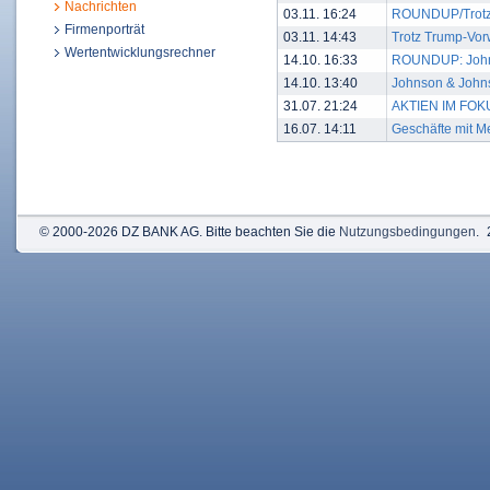
Nachrichten
03.11. 16:24
ROUNDUP/Trotz T
Firmenporträt
03.11. 14:43
Trotz Trump-Vorw
Wertentwicklungsrechner
14.10. 16:33
ROUNDUP: Johns
14.10. 13:40
Johnson & Johns
31.07. 21:24
AKTIEN IM FOKUS
16.07. 14:11
Geschäfte mit M
© 2000-2026 DZ BANK AG. Bitte beachten Sie die
Nutzungsbedingungen
.