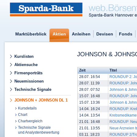
Marktüberblick
Aktien
Anleihen
Devisen
Fonds
JOHNSON & JOHNSO
Kurslisten
Aktiensuche
Zeit
Titel
Firmenporträts
28.07. 16:54
ROUNDUP 2: John
Neuemissionen
28.07. 11:39
ROUNDUP: Johnso
Technische Signale
28.07. 07:52
Johnson & Johns
15.07. 16:48
ROUNDUP: Johnso
JOHNSON + JOHNSON DL 1
15.07. 13:36
Johnson & Johnso
Kursdetails
14.04. 16:24
ROUNDUP: Krebs
Chart
14.04. 13:54
Krebsmedikament
Chartvergleich
21.01. 16:48
ROUNDUP: Neue 
Technische Signale
21.01. 13:55
Neue Arzneien t
und Analystenbewertung
03.11. 18:23
ROUNDUP 2/Trotz