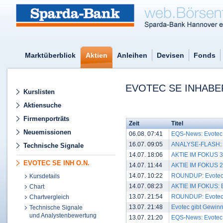
Marktüberblick
Aktien
Anleihen
Devisen
Fonds
EVOTEC SE INHABER
Kurslisten
Aktiensuche
Firmenporträts
Zeit
Titel
Neuemissionen
06.08. 07:41
EQS-News: Evotec u
16.07. 09:05
ANALYSE-FLASH: Ber
Technische Signale
14.07. 18:06
AKTIE IM FOKUS 3:
EVOTEC SE INH O.N.
14.07. 11:44
AKTIE IM FOKUS 2: 
14.07. 10:22
ROUNDUP: Evotec gi
Kursdetails
14.07. 08:23
AKTIE IM FOKUS: E
Chart
13.07. 21:54
ROUNDUP: Evotec gi
Chartvergleich
13.07. 21:48
Evotec gibt Gewinnh
Technische Signale
und Analystenbewertung
13.07. 21:20
EQS-News: Evotec g