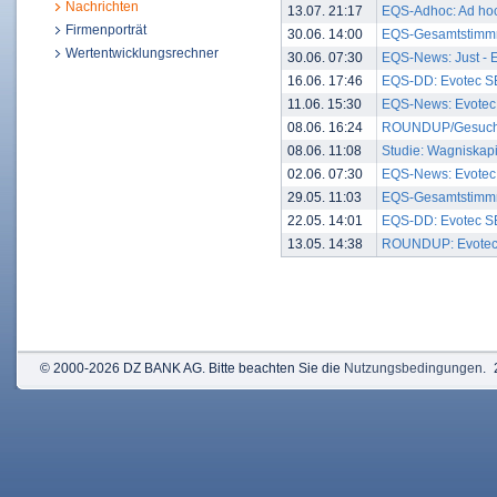
Nachrichten
13.07. 21:17
EQS-Adhoc: Ad hoc: 
Firmenporträt
30.06. 14:00
EQS-Gesamtstimmre
Wertentwicklungsrechner
30.06. 07:30
EQS-News: Just - Ev
16.06. 17:46
EQS-DD: Evotec SE
11.06. 15:30
EQS-News: Evotec 
08.06. 16:24
ROUNDUP/Gesucht: M
08.06. 11:08
Studie: Wagniskapi
02.06. 07:30
EQS-News: Evotec e
29.05. 11:03
EQS-Gesamtstimmre
22.05. 14:01
EQS-DD: Evotec SE
13.05. 14:38
ROUNDUP: Evotec be
© 2000-2026 DZ BANK AG. Bitte beachten Sie die
Nutzungsbedingungen
.