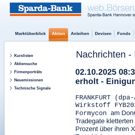
Marktüberblick
Aktien
Anleihen
Devisen
Fonds
Nachrichten - 
Kurslisten
Aktiensuche
02.10.2025 08:
Firmenporträts
erholt - Einigu
Neuemissionen
Technische Signale
FRANKFURT (dpa-
Wirkstoff FYB20
am Donne
Formycon
Tradegate kletterten
Prozent über ihren X