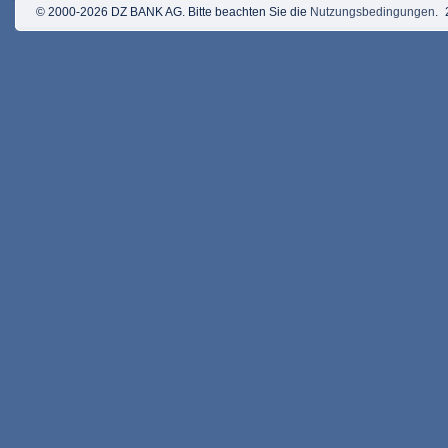
© 2000-2026 DZ BANK AG. Bitte beachten Sie die
Nutzungsbedingungen
.