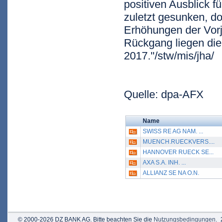
positiven Ausblick f
zuletzt gesunken, d
Erhöhungen der Vorja
Rückgang liegen die
2017."/stw/mis/jha/
Quelle: dpa-AFX
Name
SWISS RE AG NAM. ...
MUENCH.RUECKVERS....
HANNOVER RUECK SE...
AXA S.A. INH. ...
ALLIANZ SE NA O.N.
© 2000-2026 DZ BANK AG. Bitte beachten Sie die
Nutzungsbedingungen
.