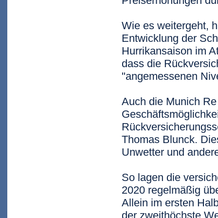
Preiserhöhungen du
Wie es weitergeht, 
Entwicklung der Sch
Hurrikansaison im At
dass die Rückversic
"angemessenen Nive
Auch die Munich Re 
Geschäftsmöglichkei
Rückversicherungss
Thomas Blunck. Dies
Unwetter und andere
So lagen die versic
2020 regelmäßig über
Allein im ersten Hal
der zweithöchste We