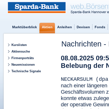
Marktüberblick
Aktien
Anleihen
Devisen
Fonds
Nachrichten - 
Kurslisten
Aktiensuche
08.08.2025 09:
Firmenporträts
Belebung der Na
Neuemissionen
Technische Signale
NECKARSULM (dp
nach einer längeren
Geschäftsvolumen zo
konnte etwas zuleg
der operative Gewinn