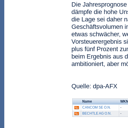
Die Jahresprognose 
dämpfe die hohe Uns
die Lage sei daher 
Geschäftsvolumen in
etwas schwächer, we
Vorsteuerergebnis si
plus fünf Prozent z
beim Ergebnis aus de
ambitioniert, aber m
Quelle: dpa-AFX
Name
WK
CANCOM SE O.N.
-
BECHTLE AG O.N.
-