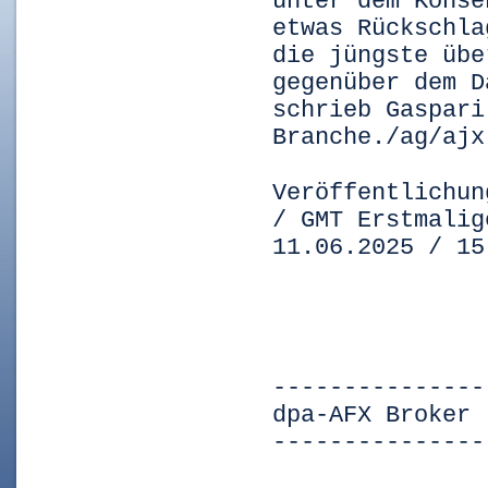
unter dem Konse
etwas Rückschla
die jüngste übe
gegenüber dem D
schrieb Gaspari
Branche./ag/ajx
Veröffentlichun
/ GMT Erstmalig
11.06.2025 / 15
---------------
dpa-AFX Broker 
---------------