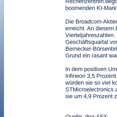
Rechenzentren begon
boomenden KI-Markt
Die Broadcom-Aktie
erreicht. An diesem 
Vierteljahreszahlen.
Geschäftsquartal vo
Bernecker-Börsenbri
Grund ein rasant w
In dem positiven U
Infineon
3,5 Prozent
würden sie so viel ko
STMicroelectronics
sie um 4,9 Prozent z
Quelle: dpa-AFX