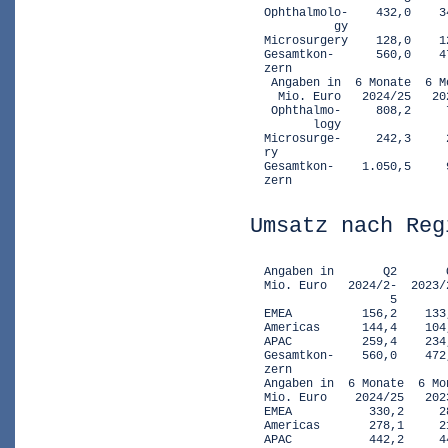
  Ophthalmolo-    432,0    3
            gy

  Microsurgery    128,0    1
  Gesamtkon-      560,0    4
  zern

   Angaben in  6 Monate  6 M
    Mio. Euro   2024/25   20
   Ophthalmo-     808,2     
         logy

  Microsurge-     242,3     
  ry

  Gesamtkon-    1.050,5     
  zern
Umsatz nach Reg
  Angaben in       Q2       
  Mio. Euro   2024/2-  2023/
                    5        
  EMEA          156,2    133
  Americas      144,4    104
  APAC          259,4    234
  Gesamtkon-    560,0    472
  zern

  Angaben in  6 Monate  6 Mo
  Mio. Euro    2024/25   202
  EMEA           330,2     2
  Americas       278,1     2
  APAC           442,2     4