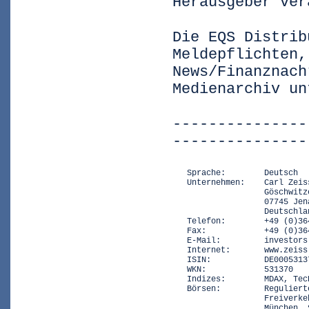
Herausgeber ver
Die EQS Distrib
Meldepflichten,
News/Finanznach
Medienarchiv un
---------------
---------------
   Sprache:        Deutsch

   Unternehmen:    Carl Zeis
                   Göschwitz
                   07745 Jena
                   Deutschlan
   Telefon:        +49 (0)364
   Fax:            +49 (0)364
   E-Mail:         investors
   Internet:       www.zeiss
   ISIN:           DE00053137
   WKN:            531370

   Indizes:        MDAX, TecD
   Börsen:         Reguliert
                   Freiverke
                   München, 