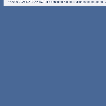
© 2000-2026 DZ BANK AG. Bitte beachten Sie die
Nutzungsbedingungen
.