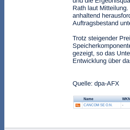
und die Ergebnisqual
Rath laut Mitteilung
anhaltend herausford
Auftragsbestand unte
Trotz steigender Pre
Speicherkomponenten
gezeigt, so das Unt
Entwicklung über da
Quelle: dpa-AFX
Name
WK
CANCOM SE O.N.
-