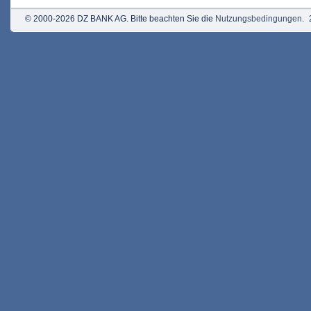
© 2000-2026 DZ BANK AG. Bitte beachten Sie die
Nutzungsbedingungen
.