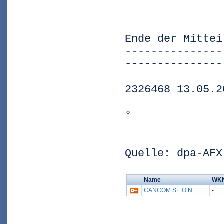
Ende der Mittei
---------------
---------------
2326468 13.05.2
°
Quelle: dpa-AFX
Name
WK
CANCOM SE O.N.
-