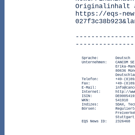
Originalinhalt 
https://eqs-new
027f3c38b923&la
---------------
---------------
   Sprache:        Deutsch

   Unternehmen:    CANCOM SE

                   Erika-Mann
                   80636 Münc
                   Deutschlan
   Telefon:        +49-(0)89/
   Fax:            +49-(0)89/
   E-Mail:         info@canco
   Internet:       http://www
   ISIN:           DE00054191
   WKN:            541910

   Indizes:        SDAX, TecD
   Börsen:         Reguliert
                   Freiverke
                   Stuttgart
   EQS News ID:    2326468