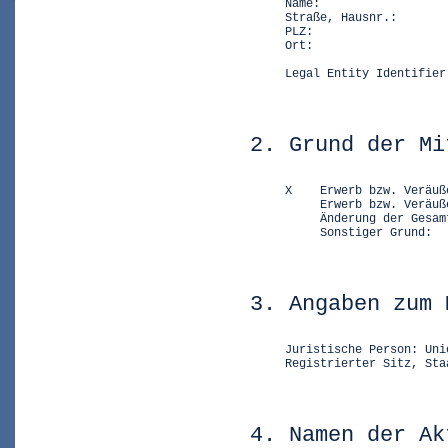
     Name:                  
     Straße, Hausnr.:       
     PLZ:                   
     Ort:                   
                            
     Legal Entity Identifier
2. Grund der Mi
     X    Erwerb bzw. Veräuß
          Erwerb bzw. Veräuß
          Änderung der Gesam
          Sonstiger Grund:
3. Angaben zum 
     Juristische Person: Uni
     Registrierter Sitz, Sta
4. Namen der Ak