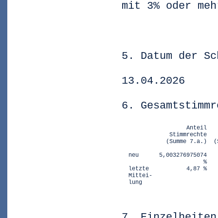
mit 3% oder meh
5. Datum der Sc
13.04.2026
6. Gesamtstimmr
                   Anteil   
              Stimmrechte   
             (Summe 7.a.)  (
                            
  neu      5,003276975074   
                        %

  letzte           4,87 %   
  Mittei-

  lung
7. Einzelheiten