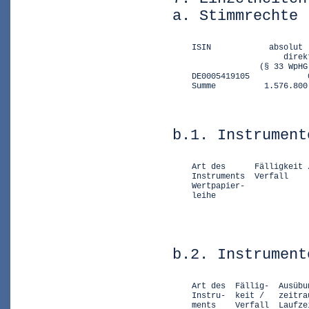
a. Stimmrechte 
    ISIN            absolut 
                       direk
                  (§ 33 WpHG
    DE0005419105            
    Summe          1.576.800
b.1. Instrument
    Art des      Fälligkeit 
    Instruments  Verfall    
    Wertpapier-             
    leihe

                            
b.2. Instrument
    Art des  Fällig-  Ausübu
    Instru-  keit /   zeitra
    ments    Verfall  Laufze