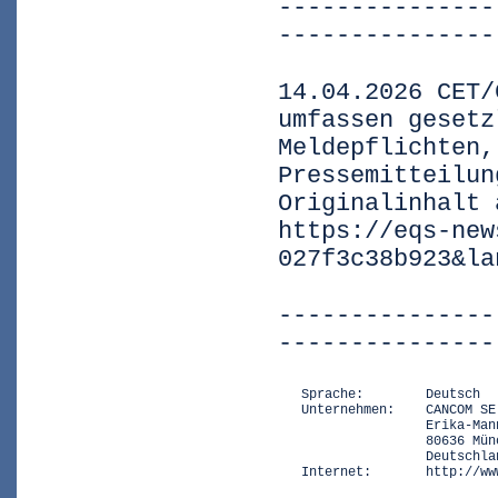
---------------
---------------
14.04.2026 CET/
umfassen gesetz
Meldepflichten,
Pressemitteilun
Originalinhalt 
https://eqs-new
027f3c38b923&la
---------------
---------------
   Sprache:        Deutsch

   Unternehmen:    CANCOM SE

                   Erika-Mann
                   80636 Münc
                   Deutschlan
   Internet:       http://ww