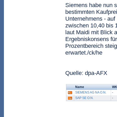
Siemens habe nun se
bestimmten Kaufprei
Unternehmens - auf 
zwischen 10,40 bis 1
laut Maidi mit Blick
Ergebniskonsens für 
Prozentbereich stei
erwartet./ck/he
Quelle: dpa-AFX
Name
W
SIEMENS AG NA O.N.
-
SAP SE O.N.
-