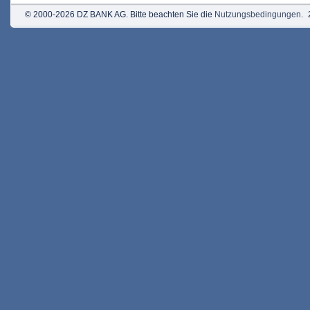
© 2000-2026 DZ BANK AG. Bitte beachten Sie die
Nutzungsbedingungen
.