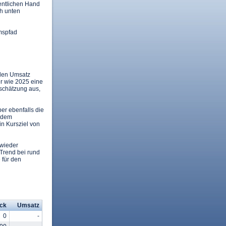
entlichen Hand
ch unten
mspfad
 den Umsatz
er wie 2025 eine
schätzung aus,
er ebenfalls die
d dem
n Kursziel von
 wieder
 Trend bei rund
 für den
ck
Umsatz
0
-