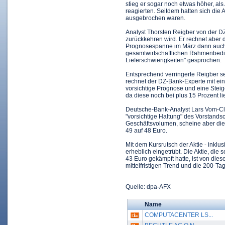
stieg er sogar noch etwas höher, a
reagierten. Seitdem hatten sich die
ausgebrochen waren.
Analyst Thorsten Reigber von der D
zurückkehren wird. Er rechnet aber 
Prognosespanne im März dann auch 
gesamtwirtschaftlichen Rahmenbedin
Lieferschwierigkeiten" gesprochen.
Entsprechend verringerte Reigber se
rechnet der DZ-Bank-Experte mit ein
vorsichtige Prognose und eine Stei
da diese noch bei plus 15 Prozent li
Deutsche-Bank-Analyst Lars Vom-Clef
"vorsichtige Haltung" des Vorstand
Geschäftsvolumen, scheine aber die
49 auf 48 Euro.
Mit dem Kursrutsch der Aktie - inklus
erheblich eingetrübt. Die Aktie, die
43 Euro gekämpft hatte, ist von dies
mittelfristigen Trend und die 200-Tage
Quelle: dpa-AFX
Name
COMPUTACENTER LS...