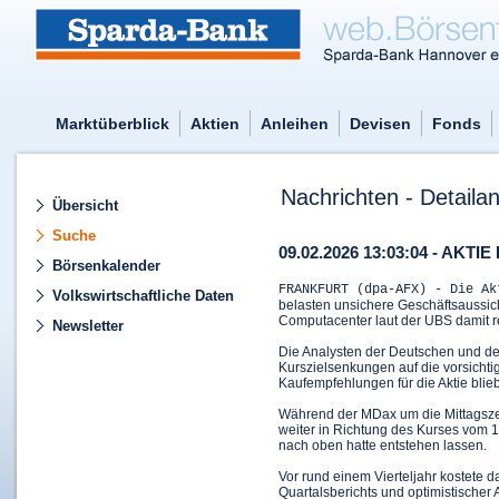
Marktüberblick
Aktien
Anleihen
Devisen
Fonds
Nachrichten - Detailan
Übersicht
Suche
09.02.2026 13:03:04 - AKTIE
Börsenkalender
FRANKFURT (dpa-AFX) - Die A
Volkswirtschaftliche Daten
belasten unsichere Geschäftsaussich
Computacenter
laut der UBS damit 
Newsletter
Die Analysten der Deutschen und der
Kurszielsenkungen auf die vorsicht
Kaufempfehlungen für die Aktie blie
Während der MDax
um die Mittagsze
weiter in Richtung des Kurses vom 1
nach oben hatte entstehen lassen.
Vor rund einem Vierteljahr kostete 
Quartalsberichts und optimistischer