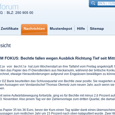
Zertifikate
Nachrichten
Musterdepot
Hilfe
Sitemap
sicht
 IM FOKUS: Bechtle fallen wegen Ausblick Richtung Tief seit Mi
hat zum Wochenstart an ihre Talfahrt vom Freitag angeknüpft.
ktie von Bechtle
ten das Papier des IT-Dienstleisters aus Neckarsulm, während der britische Konku
rechnet, etwaige Herausforderungen aufgrund von Engpässen bewältigen zu könn
 DZ Bank beurteilten das Schlussquartal von Bechtle zwar positiv. Sie reagierten a
igen Aussagen von Vorstandschef Thomas Olemotz zum neuen Jahr, auch wenn sie 
ben.
it seine Aufwärtsbewegung fortsetzte, ging es für Bechtle mit minus 2,6 Prozent au
3. November. Also jenem Tag vor der Zahlenvorlage zum dritten Quartal, die damal
das Papier 35 bis 36 Euro, bevor der Kurs einen Tag später dank eines überraschen
 Aussagen zum restlichen Jahr um 15 Prozent nach oben katapultiert wurde. Zwei 