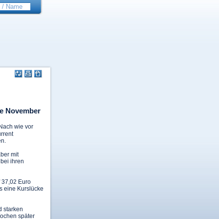
tte November
 Nach wie vor
rrent
en.
ber mit
bei ihren
f 37,02 Euro
s eine Kurslücke
d starken
Wochen später