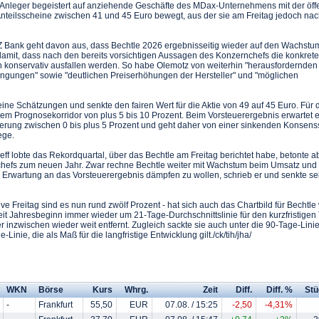
ls Anleger begeistert auf anziehende Geschäfte des MDax-Unternehmens mit der öff
 Anteilsscheine zwischen 41 und 45 Euro bewegt, aus der sie am Freitag jedoch na
Z Bank geht davon aus, dass Bechtle 2026 ergebnisseitig wieder auf den Wachstu
damit, dass nach den bereits vorsichtigen Aussagen des Konzernchefs die konkrete
konservativ ausfallen werden. So habe Olemotz von weiterhin "herausfordernden
gungen" sowie "deutlichen Preiserhöhungen der Hersteller" und "möglichen
ine Schätzungen und senkte den fairen Wert für die Aktie von 49 auf 45 Euro. Für
em Prognosekorridor von plus 5 bis 10 Prozent. Beim Vorsteuerergebnis erwartet 
gerung zwischen 0 bis plus 5 Prozent und geht daher von einer sinkenden Konsens
ege.
f lobte das Rekordquartal, über das Bechtle am Freitag berichtet habe, betonte ab
schefs zum neuen Jahr. Zwar rechne Bechtle weiter mit Wachstum beim Umsatz un
 Erwartung an das Vorsteuerergebnis dämpfen zu wollen, schrieb er und senkte sei
ive Freitag sind es nun rund zwölf Prozent - hat sich auch das Chartbild für Bechtle
 seit Jahresbeginn immer wieder um 21-Tage-Durchschnittslinie für den kurzfristigen
er inzwischen wieder weit entfernt. Zugleich sackte sie auch unter die 90-Tage-Linie
-Linie, die als Maß für die langfristige Entwicklung gilt./ck/tih/jha/
WKN
Börse
Kurs
Whrg.
Zeit
Diff.
Diff. %
Stü
-
Frankfurt
55,50
EUR
07.08. / 15:25
-2,50
-4,31%