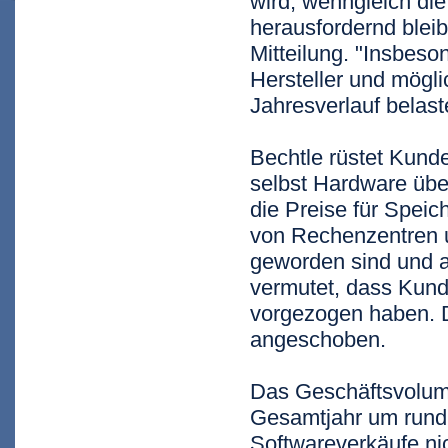
wird, wenngleich di
herausfordernd blei
Mitteilung. "Insbeso
Hersteller und mögli
Jahresverlauf belast
Bechtle rüstet Kund
selbst Hardware übe
die Preise für Speic
von Rechenzentren un
geworden sind und a
vermutet, dass Kund
vorgezogen haben. D
angeschoben.
Das Geschäftsvolum
Gesamtjahr um rund 8
Softwareverkäufe ni