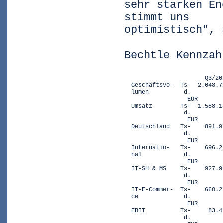
sehr starken En
stimmt uns
optimistisch", 
Bechtle Kennzah
                       Q3/20
  Geschäftsvo-  Ts-  2.048.7
  lumen          d.         
                  EUR

  Umsatz        Ts-  1.588.1
                 d.         
                  EUR

  Deutschland   Ts-    891.9
                 d.         
                  EUR

  Internatio-   Ts-    696.2
  nal            d.         
                  EUR

  IT-SH & MS    Ts-    927.9
                 d.         
                  EUR

  IT-E-Commer-  Ts-    660.2
  ce             d.         
                  EUR

  EBIT          Ts-     83.4
                 d.         