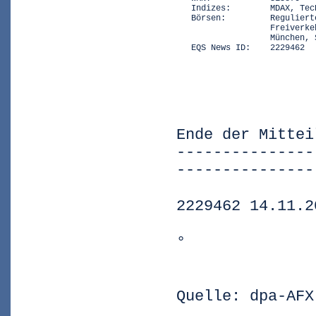
   Indizes:        MDAX, TecD
   Börsen:         Reguliert
                   Freiverke
                   München, 
   EQS News ID:    2229462
Ende der Mittei
---------------
---------------
2229462 14.11.2
°
Quelle: dpa-AFX