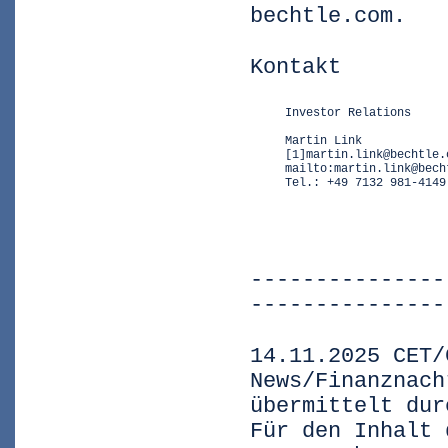
bechtle.com.
Kontakt
     Investor Relations     
                            
     Martin Link            
     [1]martin.link@bechtle.
     mailto:martin.link@bech
     Tel.: +49 7132 981-4149
---------------
---------------
14.11.2025 CET/
News/Finanznach
übermittelt dur
Für den Inhalt 