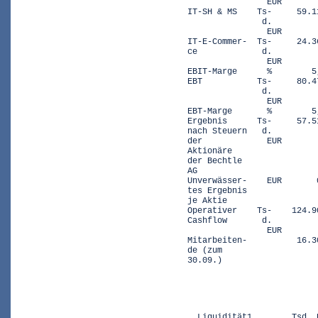
                  EUR

  IT-SH & MS    Ts-     59.1
                 d.         
                  EUR

  IT-E-Commer-  Ts-     24.3
  ce             d.         
                  EUR

  EBIT-Marge      %        5
  EBT           Ts-     80.4
                 d.         
                  EUR

  EBT-Marge       %        5
  Ergebnis      Ts-     57.5
  nach Steuern   d.         
  der             EUR

  Aktionäre

  der Bechtle

  AG

  Unverwässer-    EUR       
  tes Ergebnis              
  je Aktie

  Operativer    Ts-    124.9
  Cashflow       d.         
                  EUR

  Mitarbeiten-          16.3
  de (zum                   
  30.09.)
                            
    Liquidität1        Tsd. 