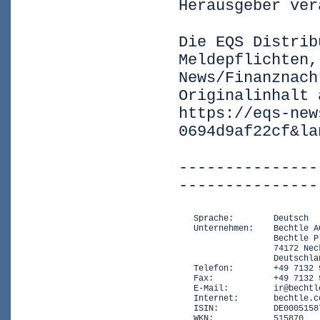
Herausgeber ver
Die EQS Distrib
Meldepflichten,
News/Finanznach
Originalinhalt 
https://eqs-new
0694d9af22cf&la
---------------
---------------
   Sprache:        Deutsch

   Unternehmen:    Bechtle AG
                   Bechtle Pl
                   74172 Neck
                   Deutschlan
   Telefon:        +49 7132 9
   Fax:            +49 7132 9
   E-Mail:         ir@bechtle
   Internet:       bechtle.co
   ISIN:           DE00051587
   WKN:            515870
