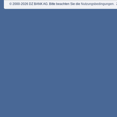
© 2000-2026 DZ BANK AG. Bitte beachten Sie die
Nutzungsbedingungen
.