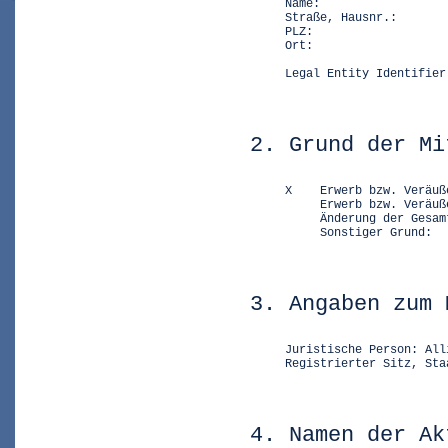
     Name:                  
     Straße, Hausnr.:       
     PLZ:                   
     Ort:                   
                            
     Legal Entity Identifier
2. Grund der Mi
     X    Erwerb bzw. Veräuß
          Erwerb bzw. Veräuß
          Änderung der Gesam
          Sonstiger Grund:
3. Angaben zum 
     Juristische Person: All
     Registrierter Sitz, Sta
4. Namen der Ak