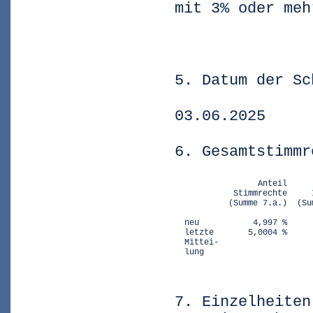
mit 3% oder meh
5. Datum der Sc
03.06.2025
6. Gesamtstimmr
                 Anteil     
            Stimmrechte     
           (Summe 7.a.)  (Su
                             
  neu           4,997 %     
  letzte       5,0004 %     
  Mittei-

  lung
7. Einzelheiten