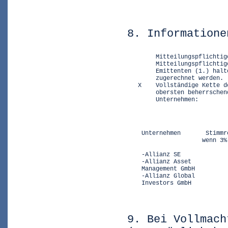
8. Informatione
        Mitteilungspflichtig
        Mitteilungspflichtig
        Emittenten (1.) halt
        zugerechnet werden.

   X    Vollständige Kette d
        obersten beherrschen
        Unternehmen:
    Unternehmen       Stimmr
                     wenn 3%
                            
    -Allianz SE             
    -Allianz Asset          
    Management GmbH

    -Allianz Global         
    Investors GmbH
9. Bei Vollmach