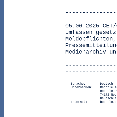
---------------
---------------
05.06.2025 CET/
umfassen gesetz
Meldepflichten,
Pressemitteilun
Medienarchiv un
---------------
---------------
   Sprache:        Deutsch

   Unternehmen:    Bechtle AG
                   Bechtle Pl
                   74172 Neck
                   Deutschlan
   Internet:       bechtle.c