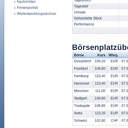
Tageshoch
Nachrichten
Tagestief
Firmenporträt
Umsatz
Wertentwicklungsrechner
Gehandelte Stück
Performance
Börsenplatzü
Börse
Kurs
Whrg.
Düsseldorf
109,20
EUR
07.0
Frankfurt
108,60
EUR
07.0
Hamburg
110,40
EUR
07.0
Hannover
110,40
EUR
07.0
München
111,00
EUR
07.0
Stuttgart
108,80
EUR
07.0
Tradegate
108,80
EUR
07.0
Xetra
110,20
EUR
07.0
Schweiz
102,80
CHF
07.0