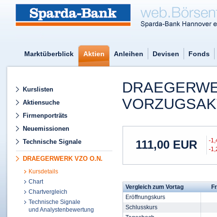
Marktüberblick
Aktien
Anleihen
Devisen
Fonds
DRAEGERWER
Kurslisten
VORZUGSAKT
Aktiensuche
Firmenporträts
Neuemissionen
-1
Technische Signale
111,00
EUR
-1
DRAEGERWERK VZO O.N.
Kursdetails
Chart
Vergleich zum Vortag
Fr
Chartvergleich
Eröffnungskurs
Technische Signale
Schlusskurs
und Analystenbewertung