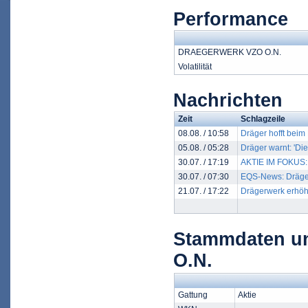
Performance
DRAEGERWERK VZO O.N.
Volatilität
Nachrichten
Zeit
Schlagzeile
08.08. / 10:58
Dräger hofft beim
05.08. / 05:28
Dräger warnt: 'Die
30.07. / 17:19
AKTIE IM FOKUS: 
30.07. / 07:30
EQS-News: Drägerw
21.07. / 17:22
Drägerwerk erhöht
Stammdaten u
O.N.
Gattung
Aktie